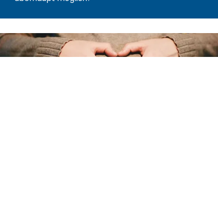
HHU
Mutterschutz Mitarbeitende
Im Lernmodul Mutterschutz erfahren Sie als
schwangere*r/stillende*r Mitarbeiter*in wie Sie
sich zu verhalten haben.