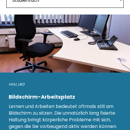
HHU
,
UKD
Bildschirm-Arbeitsplatz
Lernen und Arbeiten bedeutet oftmals still am
Bildschirm zu sitzen. Die unnatürlich lang fixierte
Haltung bringt körperliche Probleme mit sich,
gegen die Sie vorbeugend aktiv werden können.